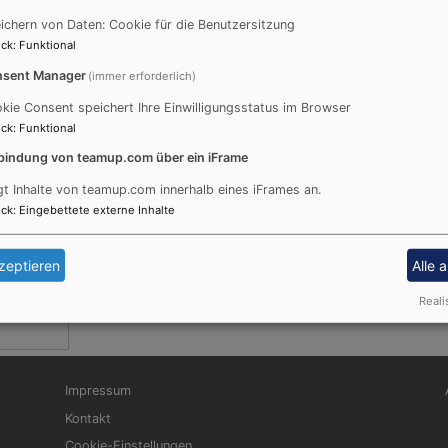
Du machst fröhlich, was 
Psalm 65,9
ichern von Daten: Cookie für die Benutzersitzung
ck
:
Funktional
Der Kerkermeister freute
sent Manager
(immer erforderlich)
zum Glauben an Gott ge
kie Consent speichert Ihre Einwilligungsstatus im Browser
Apostelgeschichte 16,34
ck
:
Funktional
© Evangelische Brüder-Unität –
Her
bindung von teamup.com über ein iFrame
Weitere Informationen finden Sie
hi
gt Inhalte von teamup.com innerhalb eines iFrames an.
ck
:
Eingebettete externe Inhalte
zeptieren
Alle 
Reali
Fußbereichsmenü
Be
Impressum
Kontakt
Cookie-Einstellungen