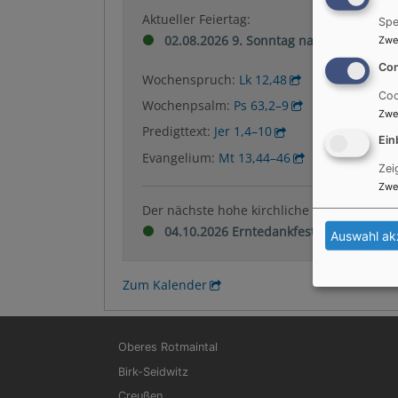
Aktueller Feiertag:
Spe
02.08.2026 9. Sonntag nach Trinitatis
Zwe
Con
Wochenspruch:
Lk 12,48
Coo
Wochenpsalm:
Ps 63,2–9
Zwe
Predigttext:
Jer 1,4–10
Ein
Evangelium:
Mt 13,44–46
Zei
Zwe
Der nächste hohe kirchliche Feiertag:
04.10.2026 Erntedankfest
Auswahl ak
Zum Kalender
Hauptnavigation
Oberes Rotmaintal
Birk-Seidwitz
Creußen