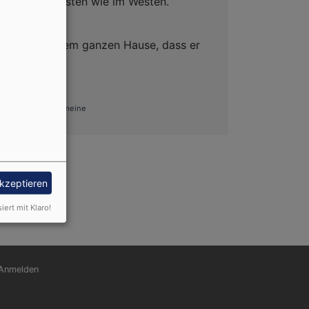
da lebet im Osten wie im Westen.
 sich mit seinem ganzen Hause, dass er
kommen war.
rnhuter Brüdergemeine
er
.
akzeptieren
siert mit Klaro!
nutzermenü
Anmelden