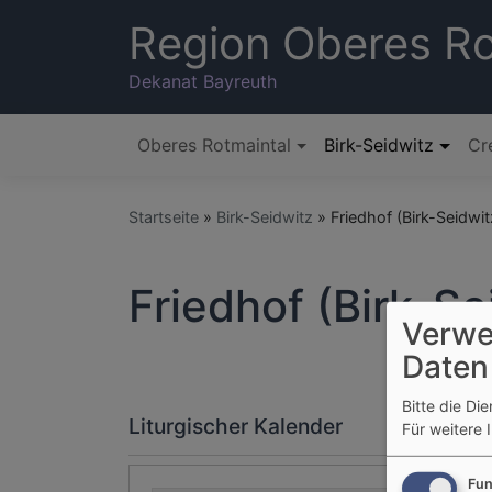
Direkt
Region Oberes Ro
zum
Inhalt
Dekanat Bayreuth
Oberes Rotmaintal
Birk-Seidwitz
Cr
Hauptnavigation
Startseite
Birk-Seidwitz
Friedhof (Birk-Seidwit
Friedhof (Birk-Se
Verwe
Daten
Bitte die Di
Liturgischer Kalender
Für weitere 
Fun