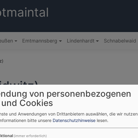
tmaintal
eußen
Emtmannsberg
Lindenhardt
Schnabelwaid
z)
idwitz)
ndung von personenbezogenen
 und Cookies
enste und Anwendungen von Drittanbietern auswählen, die wir nutze
Tageslosung
Informationen bitte unsere
Datenschutzhinweise
lesen.
ktional
(immer erforderlich)