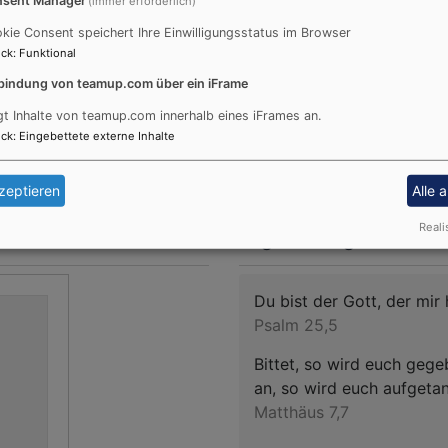
sent Manager
(immer erforderlich)
kie Consent speichert Ihre Einwilligungsstatus im Browser
ck
:
Funktional
raut und Bräutigam noch
Der Abschied ist Teil des 
bindung von teamup.com über ein iFrame
nde zueinander; sie
sterben wird. Wir können da
gt Inhalte von teamup.com innerhalb eines iFrames an.
inander durchs Leben zu
Auseinandersetzung mit dem
ck
:
Eingebettete externe Inhalte
zeptieren
Alle 
Reali
Tageslosung
Du bist der Gott, der mir h
Psalm 25,5
Bittet, so wird euch gege
an, so wird euch aufgetan
Matthäus 7,7