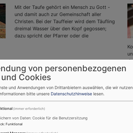
Mit der Taufe gehört ein Mensch zu Gott -
und damit auch zur Gemeinschaft aller
Christen. Bei der Tauffeier wird dem Täufling
dreimal Wasser über den Kopf gegossen;
dazu spricht der Pfarrer oder die
Ko
un
en
de
ndung von personenbezogenen
se
 und Cookies
De
enste und Anwendungen von Drittanbietern auswählen, die wir nutze
HARDT)
BEERDI
Informationen bitte unsere
Datenschutzhinweise
lesen.
ktional
(immer erforderlich)
ichern von Daten: Cookie für die Benutzersitzung
ck
:
Funktional