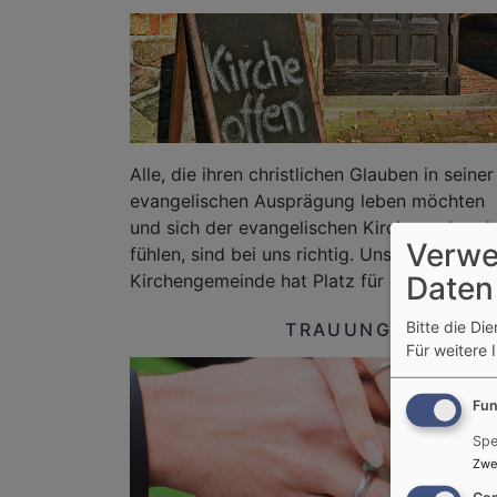
Alle, die ihren christlichen Glauben in seiner
evangelischen Ausprägung leben möchten
und sich der evangelischen Kirche verbund
Verwe
fühlen, sind bei uns richtig. Unsere
Daten
Kirchengemeinde hat Platz für die
Bitte die Di
TRAUUNG (LINDEN
Für weitere 
Fun
Spe
Zwe