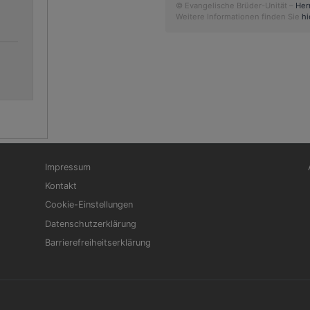
© Evangelische Brüder-Unität –
Her
Weitere Informationen finden Sie
hi
Fußbereichsmenü
Be
Impressum
Kontakt
Cookie-Einstellungen
Datenschutzerklärung
Barrierefreiheitserklärung