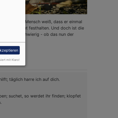
Lebens. Jeder Mensch weiß, dass er einmal
s Leben nicht festhalten. Und doch ist die
 Tod oft schwierig - ob das nun der
akzeptieren
siert mit Klaro!
ilft; täglich harre ich auf dich.
ben; suchet, so werdet ihr finden; klopfet
.