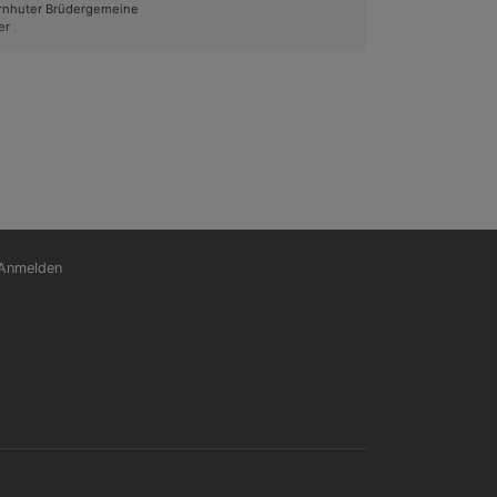
rnhuter Brüdergemeine
er
.
nutzermenü
Anmelden