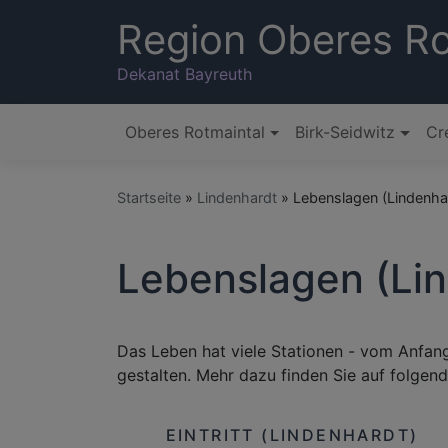
Direkt
Region Oberes Ro
zum
Inhalt
Dekanat Bayreuth
Oberes Rotmaintal
Birk-Seidwitz
Cr
Hauptnavigation
Startseite
Lindenhardt
Lebenslagen (Lindenha
Lebenslagen (Li
Das Leben hat viele Stationen - vom Anfa
gestalten. Mehr dazu finden Sie auf folgend
EINTRITT (LINDENHARDT)