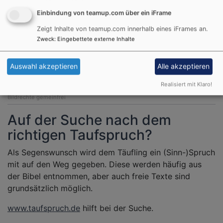
Einbindung von teamup.com über ein iFrame
Zeigt Inhalte von teamup.com innerhalb eines iFrames an.
Zweck
:
Eingebettete externe Inhalte
Auswahl akzeptieren
Alle akzeptieren
Realisiert mit Klaro!
Bildrechte
gemeinfrei
Auf der Suche nach dem
richtigen Taufspruch?
Als Segenswunsch wird dem Täufling ein (Sinn-)Spruch
mit auf den Weg gegeben. Diese werden häufig aus
der Bibel entnommen, aber auch freie Texte sind
grundsätzlich möglich.
www.taufspruch.de
hilft bei der Suche.