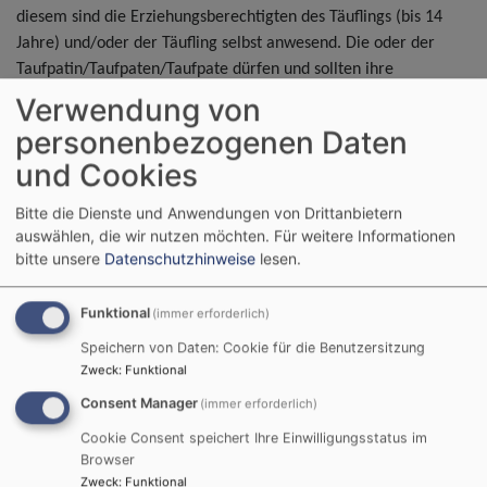
diesem sind die Erziehungsberechtigten des Täuflings (bis 14
Jahre) und/oder der Täufling selbst anwesend. Die oder der
Taufpatin/Taufpaten/Taufpate dürfen und sollten ihre
Vorstellungen ebenfalls gerne beitragen.
Verwendung von
personenbezogenen Daten
und Cookies
Bitte die Dienste und Anwendungen von Drittanbietern
auswählen, die wir nutzen möchten.
Für weitere Informationen
bitte unsere
Datenschutzhinweise
lesen.
Funktional
(immer erforderlich)
Speichern von Daten: Cookie für die Benutzersitzung
Zweck
:
Funktional
Consent Manager
(immer erforderlich)
Cookie Consent speichert Ihre Einwilligungsstatus im
Browser
Zweck
:
Funktional