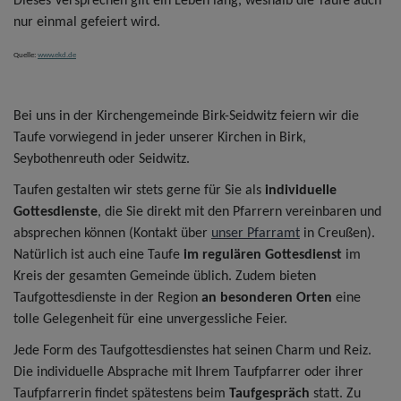
Dieses Versprechen gilt ein Leben lang, weshalb die Taufe auch
nur einmal gefeiert wird.
Quelle:
www.ekd.de
Bei uns in der Kirchengemeinde Birk-Seidwitz feiern wir die
Taufe vorwiegend in jeder unserer Kirchen in Birk,
Seybothenreuth oder Seidwitz.
Taufen gestalten wir stets gerne für Sie als
individuelle
Gottesdienste
, die Sie direkt mit den Pfarrern vereinbaren und
absprechen können (Kontakt über
unser Pfarramt
in Creußen).
Natürlich ist auch eine Taufe
im regulären Gottesdienst
im
Kreis der gesamten Gemeinde üblich. Zudem bieten
Taufgottesdienste in der Region
an besonderen Orten
eine
tolle Gelegenheit für eine unvergessliche Feier.
Jede Form des Taufgottesdienstes hat seinen Charm und Reiz.
Die individuelle Absprache mit Ihrem Taufpfarrer oder ihrer
Taufpfarrerin findet spätestens beim
Taufgespräch
statt. Zu